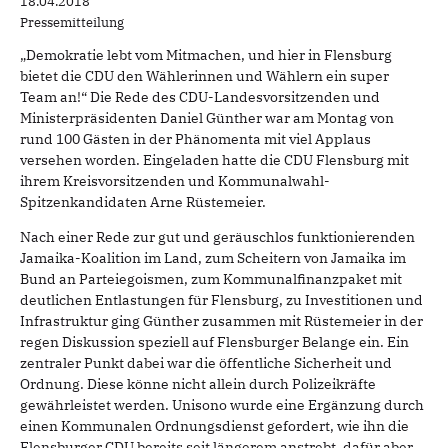
18.04.2018
Pressemitteilung
„Demokratie lebt vom Mitmachen, und hier in Flensburg
bietet die CDU den Wählerinnen und Wählern ein super
Team an!“ Die Rede des CDU-Landesvorsitzenden und
Ministerpräsidenten Daniel Günther war am Montag von
rund 100 Gästen in der Phänomenta mit viel Applaus
versehen worden. Eingeladen hatte die CDU Flensburg mit
ihrem Kreisvorsitzenden und Kommunalwahl-
Spitzenkandidaten Arne Rüstemeier.
Nach einer Rede zur gut und geräuschlos funktionierenden
Jamaika-Koalition im Land, zum Scheitern von Jamaika im
Bund an Parteiegoismen, zum Kommunalfinanzpaket mit
deutlichen Entlastungen für Flensburg, zu Investitionen und
Infrastruktur ging Günther zusammen mit Rüstemeier in der
regen Diskussion speziell auf Flensburger Belange ein. Ein
zentraler Punkt dabei war die öffentliche Sicherheit und
Ordnung. Diese könne nicht allein durch Polizeikräfte
gewährleistet werden. Unisono wurde eine Ergänzung durch
einen Kommunalen Ordnungsdienst gefordert, wie ihn die
Flensburger CDU bereits seit längerem anstrebt, dafür aber