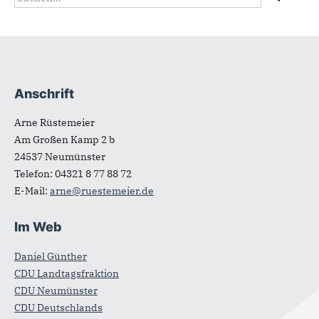
Suchformular
Anschrift
Fußbereich
Arne Rüstemeier
Am Großen Kamp 2 b
24537
Neumünster
Telefon:
04321 8 77 88 72
E-Mail:
arne@ruestemeier.de
Im Web
Daniel Günther
CDU Landtagsfraktion
CDU Neumünster
CDU Deutschlands