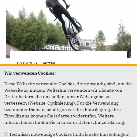
06.09.2016
Beitrag
Den Campus besser erreichbar
Wir verwenden Cookies!
machen: Radwegeverbindung wird
Diese Webseite verwendet Cookies, die notwendig sind, um die
verbessert
Webseite zu nutzen. Weiterhin verwenden wir Dienste von
Heute im Planungsausschuss auf den Weg
Drittanbietern, die uns helfen, unser Webangebot zu
gebracht: Verbesserungen bei der
verbessern (Website-Optimierung). Für die Verwendung
Radwegeverbindung vom Campus in die
bestimmter Dienste, benötigen wir Ihre Einwilligung. Ihre
Innenstadt. Die Stadt wird sich im...
Einwilligung können Sie jederzeit widerrufen. Weitere
Informationen finden Sie in unserer Datenschutzerklärung.
Technisch notwendige Cookies (
Individuelle Einstellungen
)