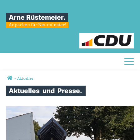
Arne Rüstemeier.
Anpacken für Neumünster!
Toggl
Sie sind hier
»
Aktuelles
Aktuelles
und
Presse.