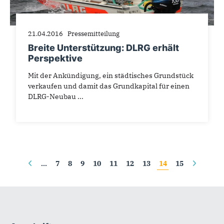
21.04.2016
Pressemitteilung
Breite Unterstützung: DLRG erhält
Perspektive
Mit der Ankündigung, ein städtisches Grundstück
verkaufen und damit das Grundkapital für einen
DLRG-Neubau ...
Seiten
…
7
8
9
10
11
12
13
14
15