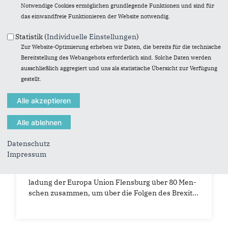
Notwendige Cookies ermöglichen grundlegende Funktionen und sind für
das einwandfreie Funktionieren der Website notwendig.
Statistik (
Individuelle Einstellungen
)
Zur Website-Optimierung erheben wir Daten, die bereits für die technische
Bereitstellung des Webangebots erforderlich sind. Solche Daten werden
ausschließlich aggregiert und uns als statistische Übersicht zur Verfügung
gestellt.
Europäische Akademie Schleswig-Holstein
27.07.2016
Beitrag
Datenschutz
Wie geht es weiter nach dem Brexit?
Impressum
Im Akademie­zen­trum San­kel­mark kamen auf Ein­
la­dung der Eu­ropa Union Flens­burg über 80 Men­
schen zu­sam­men, um über die Fol­gen des Brexit...