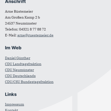
Anschrift
Fußbereich
Arne Rüstemeier
Am Großen Kamp 2 b
24537
Neumünster
Telefon:
04321 8 77 88 72
E-Mail:
arne@ruestemeier.de
Im Web
Daniel Günther
CDU Landtagsfraktion
CDU Neumünster
CDU Deutschlands
CDU/CSU Bundestagsfraktion
Links
Impressum
Kontakt